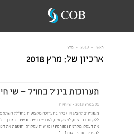
ראשי
»
2018
»
מרץ
ארכיון של:
מרץ 2018
תערוכות בינ"ל בחו"ל – שי חיות B
31 במרץ 2018
שי חיות
מעוניינים להציג או לבקר בתערוכה מקצועית בחו"ל? השתתפו
ללקוחות חדשים, למשקיעים, לערוצי הפצה חדשים וכמובן – ל
את העסק, מקדמת נטוורקינג ופגישות עסקיות וחושפת את הטר
להעביר תוך 5 דקות […]