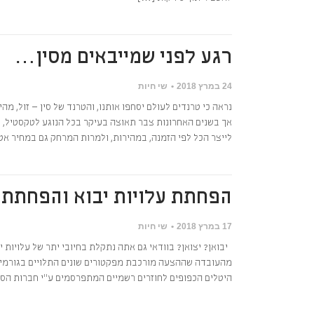
רגע לפני שמייבאים מסין…
24 במרץ 2018
שי חיות
נראה כי טרנדים לעולם יסחפו אותנו, והטרנד של סין – זול, מה
אך בשנים האחרונות צבר תאוצה בעיקר בכל הנוגע לטקסטיל, צ
לייצר הכל לפי הזמנה, במהירות, ולמרות המרחק גם במחיר אט
הפחתת עלויות יבוא והפחתת ע
17 במרץ 2018
שי חיות
יבואן? יצואן? בוודאי גם אתה נתקלת בחיובי יתר של עלויות 
מהעובדה שההצעה מורכבת מפקטורים שונים התלויים בגורמים קש
היטלים הכפופים לחוזרים רשמיים המתפרסמים ע"י חברות הספנ