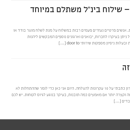
כלל
ים מדלת לדלת. אנשים פרטיים נעזרים פעמים רבות במשלוח על מנת לשלח מוצר בודד או
 ניתן בעיקרו לחברות, יבואנים וארגונים נוספים המבקשים ליהנות
ניסיון מספקות שירותי door to […]
זה
כלל
עסקים קטנים ובינוניים? היום אני כאן בשבילכם. במאמרי האחרון כתבתי על 10 עקרונות להצלחה. היום אני כאן כדי לומר שההתחלות לא
 וקצרה יותר אם מאמצים כמה תובנות, בעיקר בנוגע לגיוס לקוחות. יש לכם
בדים […]