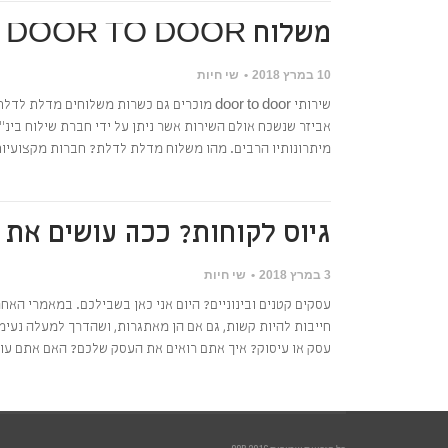
משלוח DOOR TO DOOR – שילוח בינ"ל משתלם במיוחד
10 במרץ 2018
שי חיות
שירותי door to door מוכרים גם כשרות משלוח
אביזר שנשכח אולם השירות אשר ניתן על ידי חברת שילוח בינ"ל
מיתרונותיו הרבים. מהו משלוח מדלת לדלת? חברות מקצועיות ובעלות 
גיוס לקוחות? ככה עושים את 
3 במרץ 2018
שי חיות
חייבות להיות קשות, גם אם הן מאתגרות, ושהדרך למעלה נעימה
עסק או עיסוק? איך אתם רואים את העסק שלכם? האם אתם עו