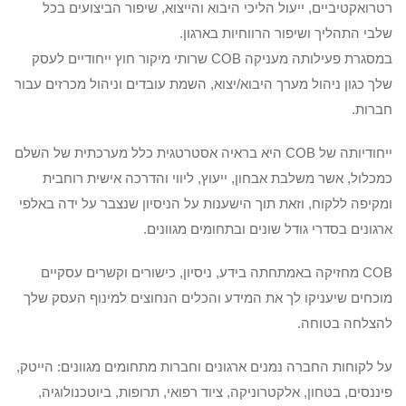
רטרואקטיביים
, ייעול הליכי היבוא והייצוא, שיפור הביצועים בכל
שלבי התהליך ושיפור הרווחיות בארגון.
במסגרת פעילותה מעניקה
COB
שרותי מיקור חוץ
ייחודיים לעסק
שלך כגון ניהול מערך היבוא/יצוא, השמת עובדים וניהול מכרזים עבור
חברות.
ייחודיותה של
COB
היא בראיה אסטרטגית כלל מערכתית של השלם
כמכלול, אשר משלבת אבחון, ייעוץ, ליווי והדרכה אישית רוחבית
ומקיפה ללקוח, וזאת תוך הישענות על הניסיון שנצבר על ידה באלפי
ארגונים בסדרי גודל שונים ובתחומים מגוונים.
COB
מחזיקה באמתחתה בידע, ניסיון, כישורים וקשרים עסקיים
מוכחים שיעניקו לך את המידע והכלים הנחוצים למינוף העסק שלך
להצלחה בטוחה.
על לקוחות החברה נמנים ארגונים וחברות מתחומים מגוונים: הייטק,
פיננסים, בטחון, אלקטרוניקה, ציוד רפואי, תרופות, ביוטכנולוגיה,